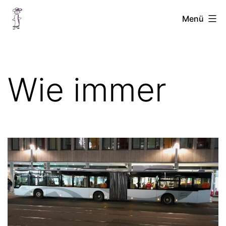
Zum
Chellinchen
Menü
Inhalt
unterwegs
springen
Wie immer