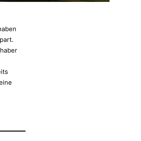
 haben
part.
nhaber
its
eine