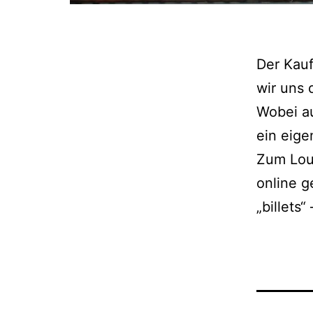
Der Kauf
wir uns 
Wobei au
ein eig
Zum Louv
online g
„billets