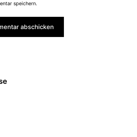
ntar speichern.
tion
se