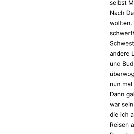
selbst M
Nach Deu
wollten.
schwerfä
Schweste
andere L
und Buda
überwog 
nun mal 
Dann gab
war sein
die ich 
Reisen a