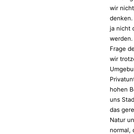
wir nich
denken. 
ja nicht
werden. 
Frage de
wir trot
Umgebun
Privatun
hohen B
uns Stad
das gere
Natur u
normal,