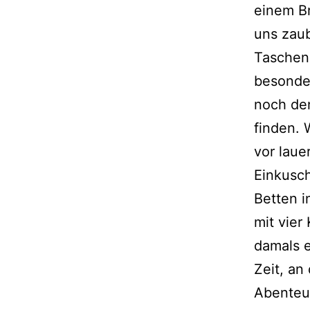
einem Br
uns zau
Taschen
besonder
noch de
finden. 
vor lau
Einkusc
Betten 
mit vier
damals e
Zeit, an
Abenteue