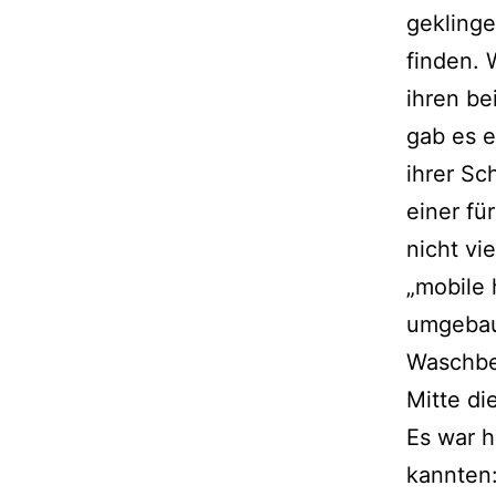
geklinge
finden. 
ihren be
gab es 
ihrer S
einer f
nicht vi
„mobile 
umgebau
Waschbe
Mitte d
Es war h
kannten: