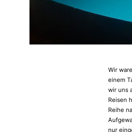
Wir war
einem T
wir uns 
Reisen h
Reihe n
Aufgewa
nur eing