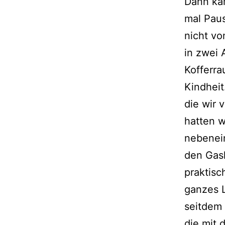
Dann kam
mal Paus
nicht vo
in zwei 
Kofferra
Kindheit
die wir 
hatten w
nebenein
den Gask
praktisc
ganzes 
seitdem 
die mit 