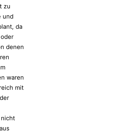
t zu
e und
lant, da
 oder
on denen
ren
em
gen waren
eich mit
der
 nicht
 aus