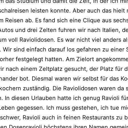
 das Studium und damit die Zeit, in der ich mir
chalreisen leisten konnte. Aber auch das hielt
m Reisen ab. Es fand sich eine Clique aus sech
Autos und drei Zelten fuhren wir nach Italien, d
um voll Raviolidosen. Es war nicht viel anders al
. Wir sind einfach darauf los gefahren zu einer 
vorher festgelegt hatten. Am Zielort angekomm
ir nach einem Zeltplatz gesucht, der Platz für d
ander bot. Diesmal waren wir selbst für das K
ochern zuständig. Die Raviolidosen waren da 
h. In diesen Urlauben hatte ich genug Ravioli fü
Leben gegessen. Ich muss gestehen, ich tue mi
schwer, Ravioli auch in feinen Restaurants zu b
den Dosenravioli höchstens ihren Namen gemei