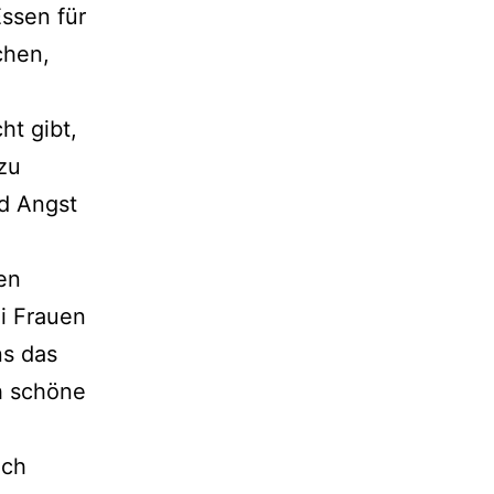
Essen für
chen,
ht gibt,
zu
nd Angst
en
i Frauen
ns das
ch schöne
ich