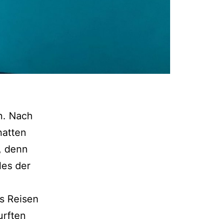
n. Nach
hatten
, denn
les der
s Reisen
urften