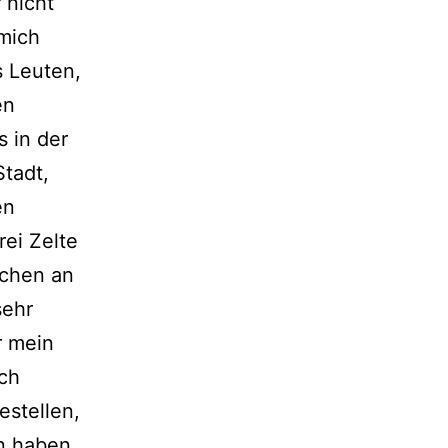
 nicht
 mich
s Leuten,
en
s in der
Stadt,
en
rei Zelte
ochen an
sehr
r mein
ch
estellen,
n haben.