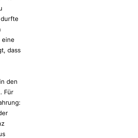
u
 durfte
n
 eine
t, dass
in den
. Für
ahrung:
der
nz
us