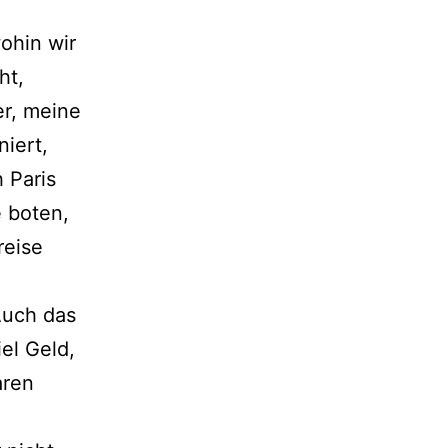
ohin wir
ht,
er, meine
iert,
 Paris
e boten,
reise
Auch das
iel Geld,
aren