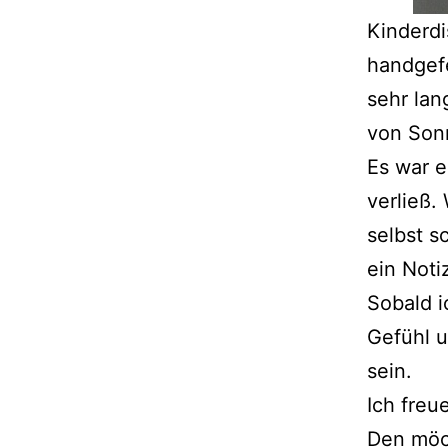
Kinderd
handgefe
sehr lan
von Son
Es war e
verließ.
selbst s
ein Noti
Sobald i
Gefühl u
sein.
Ich freu
Den möch