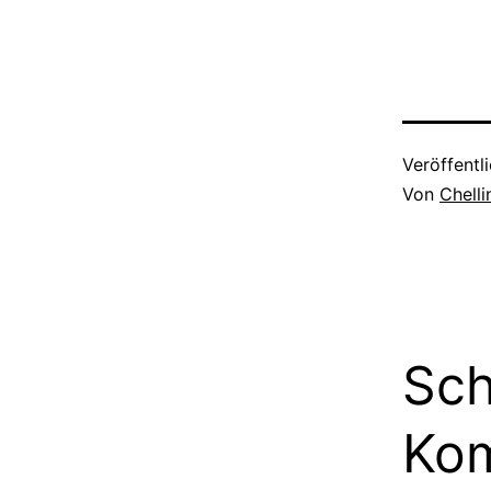
Veröffentl
Von
Chell
Sch
Ko