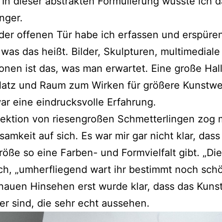
 In dieser abstrakten Formulierung wusste ich d
nger.
er offenen Tür habe ich erfassen und erspüre
was das heißt. Bilder, Skulpturen, multimediale
tionen ist das, was man erwartet. Eine große Hall
latz und Raum zum Wirken für größere Kunstw
war eine eindrucksvolle Erfahrung.
lektion von riesengroßen Schmetterlingen zog
amkeit auf sich. Es war mir gar nicht klar, dass
röße so eine Farben- und Formvielfalt gibt. „Di
ch, „umherfliegend wart ihr bestimmt noch schö
nauen Hinsehen erst wurde klar, dass das Kuns
er sind, die sehr echt aussehen.