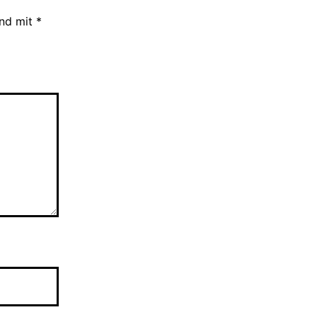
ind mit
*