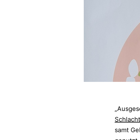
„Ausgesc
Schlach
samt Geb