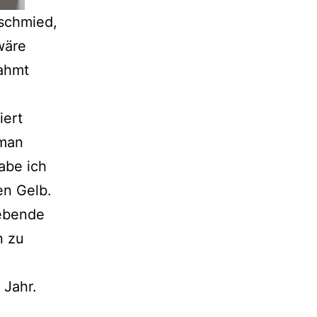
schmied,
wäre
rahmt
iert
 man
abe ich
en Gelb.
gebende
n zu
 Jahr.