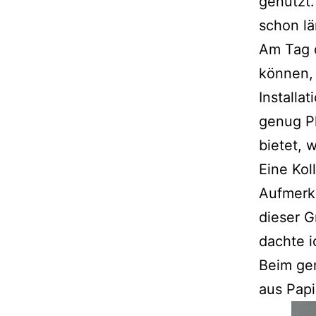
genutzt.
schon lä
Am Tag d
können, 
Installa
genug P
bietet, 
Eine Kol
Aufmerks
dieser G
dachte i
Beim ge
aus Papi