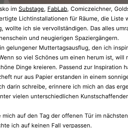
isko im
Substage
,
FabLab
, Comiczeichner, Gold
rtigte Lichtinstallationen für Räume, die Liste 
g, wollte ich sie vervollständigen. Das alles um
nenschein und neugierigen Spaziergängern.
in gelungener Muttertagsausflug, den ich inspir
 Wenn so viel Schönes um einen herum ist, will
chöne Dinge kreieren. Passend zur Inspiration h
zheft nur aus Papier erstanden in einem sonnig
ch darin schreibe, erinnere ich mich an das er
nter vielen unterschiedlichen Kunstschaffende
e mich auf den Tag der offenen Tür im nächsten
te ich auf keinen Fall verpassen.