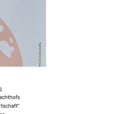
n
achthofs
tschaft“