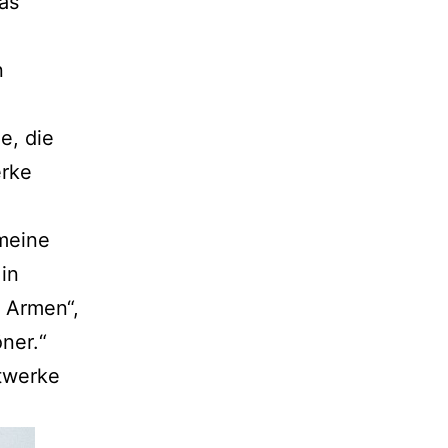
as
n
e, die
erke
 meine
 in
e Armen“,
ner.“
twerke