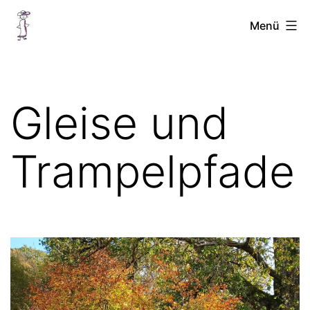
Zum
Chellinchen
Menü
Inhalt
unterwegs
springen
Gleise und
Trampelpfade