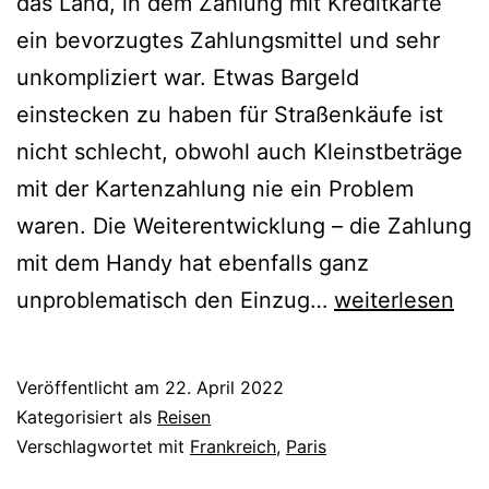
das Land, in dem Zahlung mit Kreditkarte
ein bevorzugtes Zahlungsmittel und sehr
unkompliziert war. Etwas Bargeld
einstecken zu haben für Straßenkäufe ist
nicht schlecht, obwohl auch Kleinstbeträge
mit der Kartenzahlung nie ein Problem
waren. Die Weiterentwicklung – die Zahlung
mit dem Handy hat ebenfalls ganz
Zahlungsmeth
unproblematisch den Einzug…
weiterlesen
Veröffentlicht am
22. April 2022
Kategorisiert als
Reisen
Verschlagwortet mit
Frankreich
,
Paris