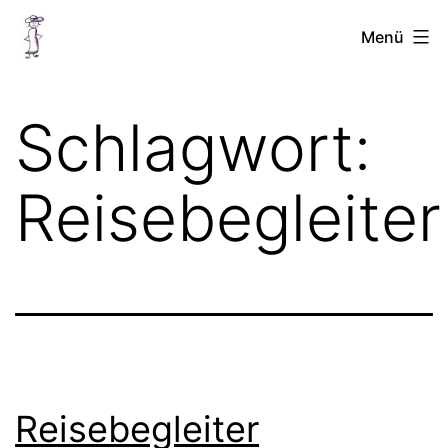
Zum
Chellinchen
Menü
Inhalt
unterwegs
springen
Schlagwort:
Reisebegleiter
Reisebegleiter