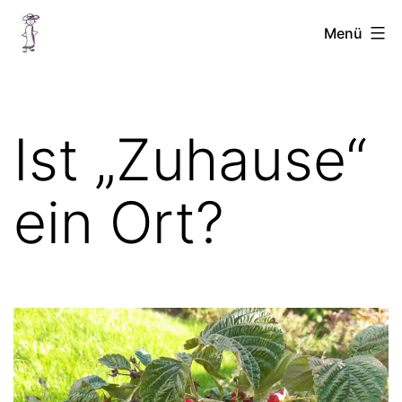
Zum
Chellinchen
Menü
Inhalt
unterwegs
springen
Ist „Zuhause“
ein Ort?