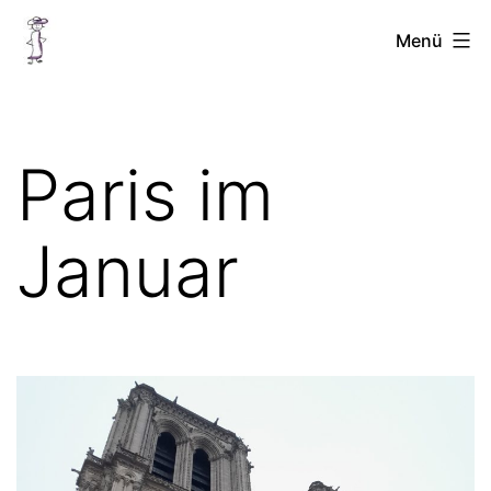
Zum
Chellinchen
Menü
Inhalt
unterwegs
springen
Paris im
Januar