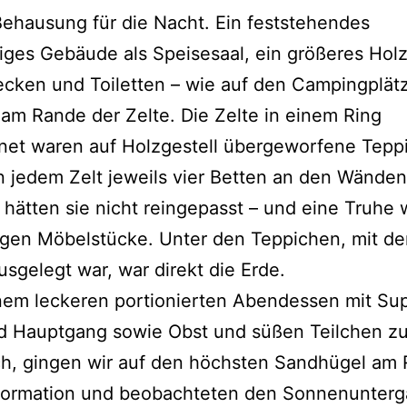
ehausung für die Nacht. Ein feststehendes
iges Gebäude als Speisesaal, ein größeres Hol
cken und Toiletten – wie auf den Campingplät
am Rande der Zelte. Die Zelte in einem Ring
net waren auf Holzgestell übergeworfene Tepp
In jedem Zelt jeweils vier Betten an den Wände
 hätten sie nicht reingepasst – und eine Truhe
igen Möbelstücke. Unter den Teppichen, mit d
sgelegt war, war direkt die Erde.
nem leckeren portionierten Abendessen mit Su
nd Hauptgang sowie Obst und süßen Teilchen z
ch, gingen wir auf den höchsten Sandhügel am
tformation und beobachteten den Sonnenunterga