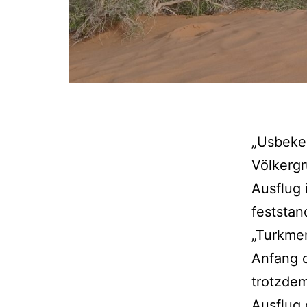
„Usbeke
Völkergr
Ausflug
feststan
„Turkmen
Anfang d
trotzdem
Ausflug 