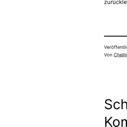
zurückle
Veröffentl
Von
Chell
Sch
Ko