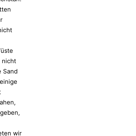
tten
r
nicht
Wüste
 nicht
ne Sand
einige
t
sahen,
mgeben,
eten wir