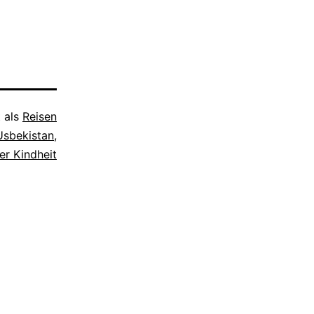
t als
Reisen
Usbekistan
,
er Kindheit