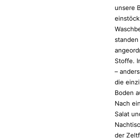
unsere B
einstöck
Waschbe
standen 
angeord
Stoffe. 
– anders
die einz
Boden au
Nach ei
Salat u
Nachtis
der Zel