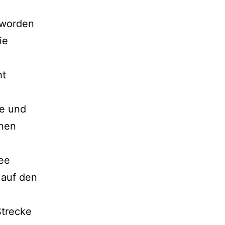
eworden
ie
ht
te und
enen
ee
 auf den
Strecke