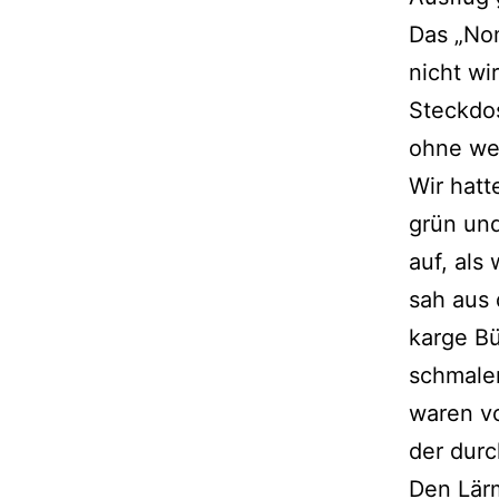
Das „Nom
nicht wi
Steckdos
ohne wei
Wir hatt
grün und
auf, als
sah aus 
karge Bü
schmalen
waren v
der durc
Den Lärm