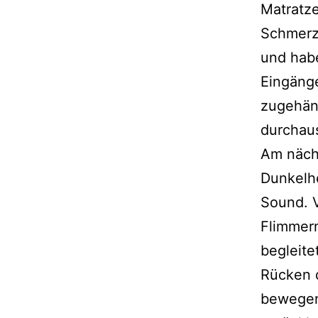
Matratze
Schmerz
und habe
Eingäng
zugehän
durchaus
Am nächs
Dunkelhe
Sound. V
Flimmer
begleite
Rücken 
bewegen