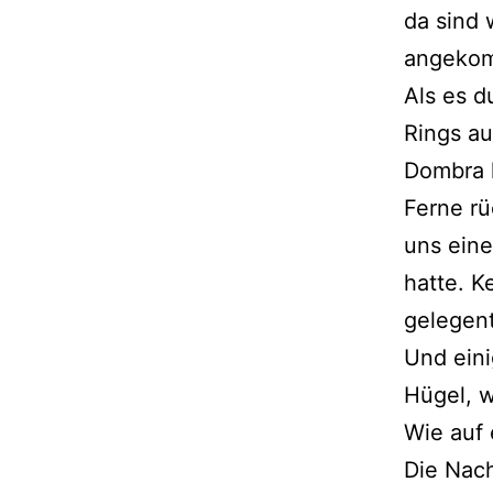
da sind 
angeko
Als es d
Rings au
Dombra h
Ferne rü
uns eine
hatte. K
gelegent
Und eini
Hügel, w
Wie auf 
Die Nach