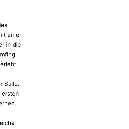
des
it einer
r in die
Umfing
 erlebt
 Stille.
 ersten
ernen.
weiche