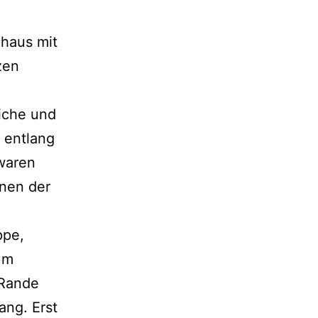
zhaus mit
zen
iche und
n entlang
 waren
enen der
ppe,
um
 Rande
ng. Erst