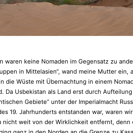
n waren keine Nomaden im Gegensatz zu ande
uppen in Mittelasien“, wand meine Mutter ein, a
 in die Wüste mit Übernachtung in einem Noma
d. Da Usbekistan als Land erst durch Aufteilung
tischen Gebiete“ unter der Imperialmacht Rus
es 19. Jahrhunderts entstanden war, waren wi
 nicht weit von der Wirklichkeit entfernt, denn 
ging ganz in den Norden an die Grenze zu Kas