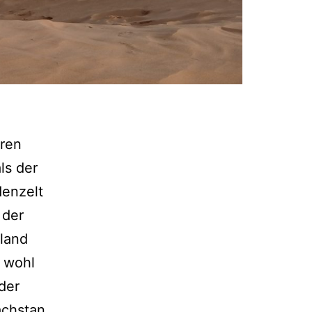
ren
ls der
denzelt
 der
sland
r wohl
der
achstan.