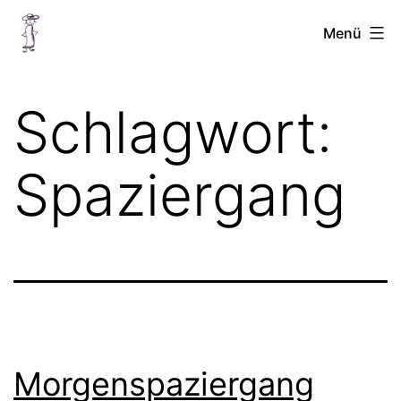
Zum
Chellinchen
Menü
Inhalt
unterwegs
springen
Schlagwort:
Spaziergang
Morgenspaziergang